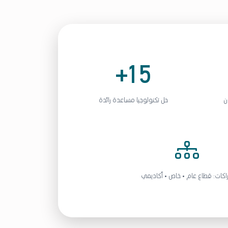
15+
ن
حل تكنولوجيا مساعدة رائدة
كات: قطاع عام • خاص • أكاديمي