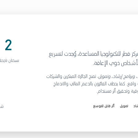
2
ز قطر للتكنولوجيا المساعدة
، وُجدت لتسريع
نسختان ناجحتا
أشخاص ذوي الإعاقة.
ء، وبرنامج إرشاد، وتمويل
، تمنح الجائزة المبتكرين والشركات
ى واقع. كما يحظى الفائزون بالدعم المالي والاندماج
قية وتحقيق أثر مستدام.
اد
تمويل
أثر قابل للتوسع
شرا