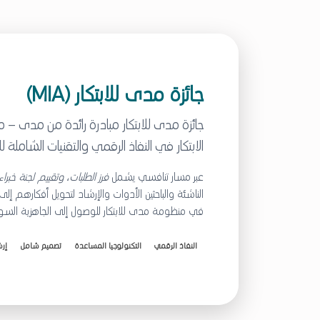
جائزة مدى للابتكار (MIA)
جائزة مدى للابتكار مبادرة رائدة من
مدى – مرك
الابتكار في
النفاذ الرقمي
و
التقنيات الشاملة
لل
عبر مسار تنافسي يشمل
فرز الطلبات، وتقييم لجنة خبرا
الناشئة والباحثين الأدوات والإرشاد لتحويل أفكارهم إل
في منظومة مدى للابتكار للوصول إلى الجاهزية السو
النفاذ الرقمي
التكنولوجيا المساعدة
تصميم شامل
إرش