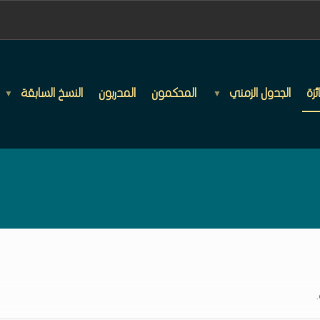
ئزة
الجدول الزمني
المحكمون
المدربون
النسخ السابقة